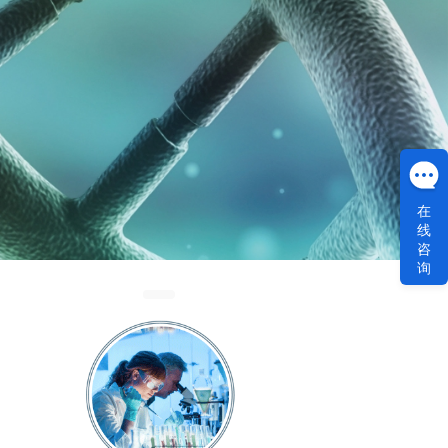
在
线
咨
询